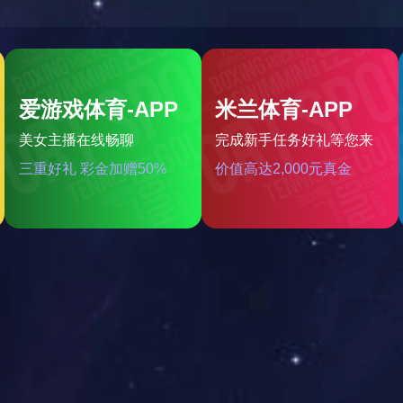
冷
渔
种
链
业
业
物
流