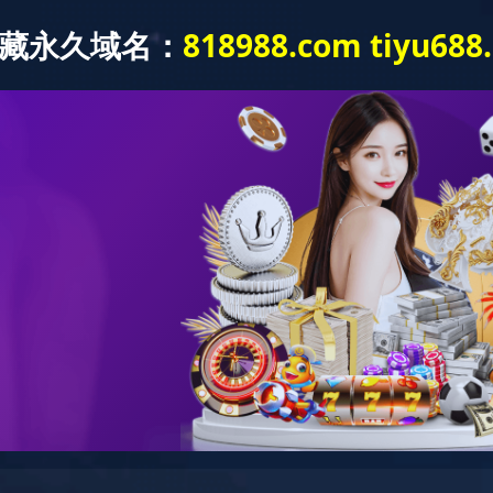
概况
新闻
业务
文化
党