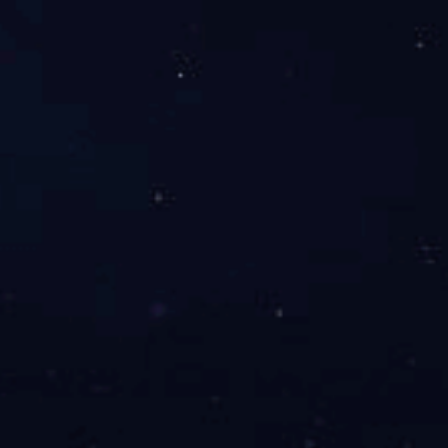
联系方式
CONTACT
渝中区中山三路121号