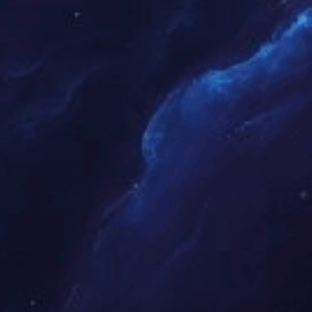
业宣讲党的二...
红蜻蜓甘油二酯菜籽油： 产品创新引领健康
2026-01-26
食油新风尚
“红蜻蜓”荣获中国十佳粮油卓越品牌 年内五
2025-12-16
奖加身彰...
凯欣粮油公司锚定“成本领先” 降本增效显成
2025-09-23
效
感恩金秋 油启华章——“红蜻蜓”食用油经销
2025-09-18
商答谢会暨...
科光种苗“艳椒485”辣椒、“秋实1号”甘蓝分
2025-07-25
别入选20...
重庆日报：天友打响“益生菌保卫战”
2025-11-03
重庆日报：天友鲜奶从牧场到餐桌最快只需
2025-11-01