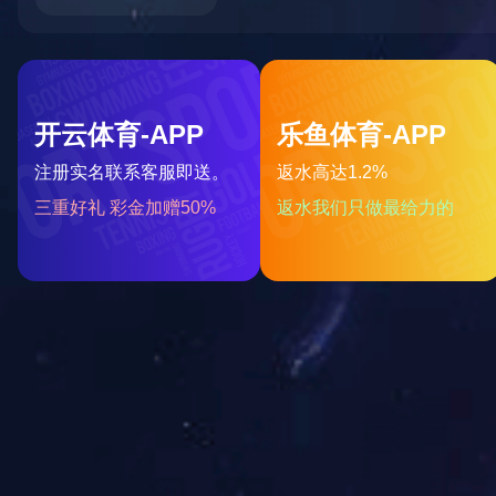
乳
肉
业
业
商
都
业
市
地
服
产
务