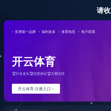
世界杯竞猜网站