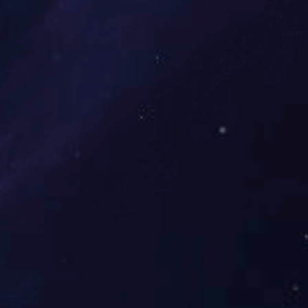
12小时
重庆日报：中垦牧乳业传承百年匠心彰显国
2025-11-01
企担当
重庆日报：万亿国资焕新 赋能新重庆
2025-07-10
重庆日报：如何让基因不同的企业血脉相通
2025-07-09
物理整合催生...