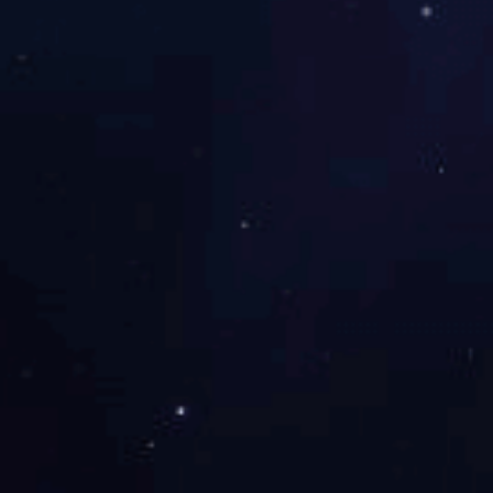
集团战略
SITE NAVIGATION
网站导航
概况
新闻
业务
文化
集团简介
集团要闻
文化理