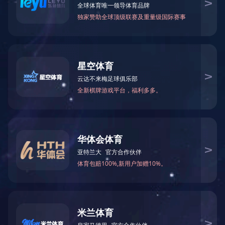
概况
大厨良选