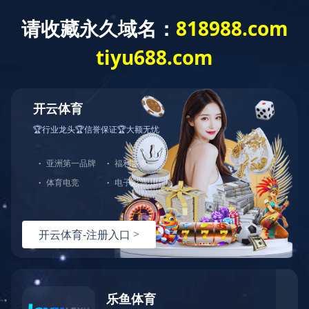
世界杯竞猜网站
构建具有国际竞争力的集团化舰
队