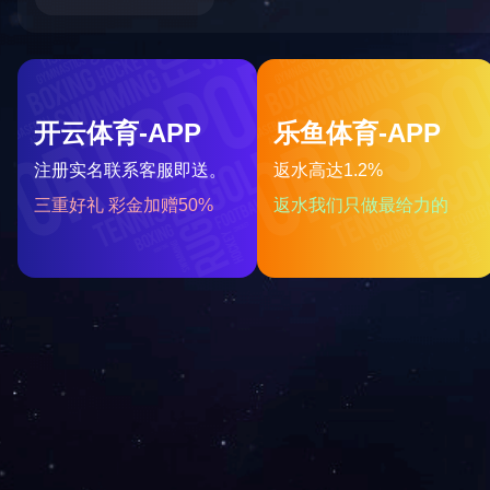
上一条
：蓝色粮仓
没有下一条
SITE NAVIGATION
网站导航
概况
新闻
业务
文化
集团简介
集团要闻
文化理
集团荣誉
世界杯竞猜网站
发展历史
媒体聚焦
旗下公司及品牌