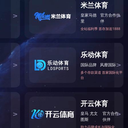
发展历史
旗下公司及品牌
联系我们
竞猜网站
>
概况
>
旗下公司及品牌
>
重庆市三峡生态渔业股份有限公司