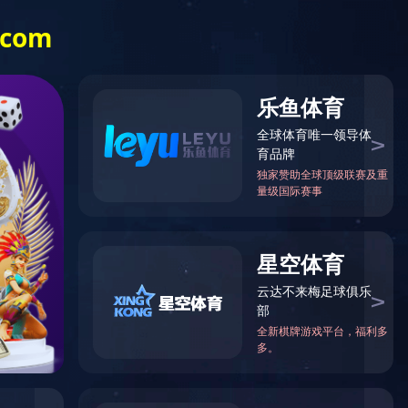
建
招聘
政策
信息公开
搜索