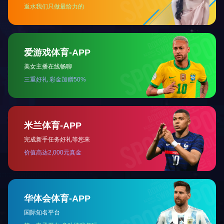
SITE NAVIGATION
网站导航
概况
新闻
业务
文化
党建
集团简介
集团要闻
文化理念
党建
集团荣誉
世界杯竞猜网站
党建
发展历史
媒体聚焦
旗下公司及品牌
联系我们
版权所有 世界杯竞猜网站 Copyright (C) 2009 All Rights Reserved.
开云体育·开云官方网站-开云体育(中国)
千亿体育-千亿qianyi（中国）
星空体育
·（中国）官方网站-STARSKY SPORT
千亿体育-千亿qianyi（中国）
千亿体育-千亿
qianyi（中国）
千亿体育-千亿qianyi（中国）
千亿体育-千亿qianyi（中国）
千亿体
育-千亿qianyi（中国）
千亿体育-千亿qianyi（中国）
千亿体育-千亿qianyi（中
国）