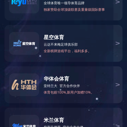
概况
天鸿畜牧