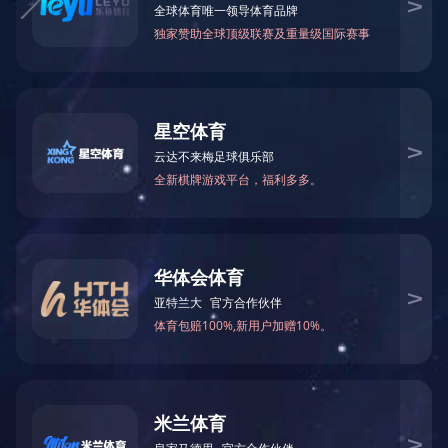
业务
集团重点布局西南、西北、华中、中南地区区县城市，目前已在
业业态、独特的商业模式和强大的战略合作伙伴，为区域中心城