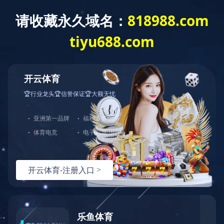
世界杯竞猜网站