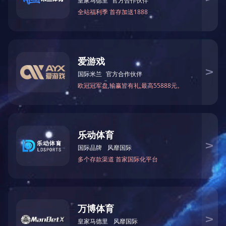
SITE NAVIGATION
网站导航
概况
新闻
业务
文化
党建
集团简介
集团要闻
文化理念
党建
集团荣誉
世界杯竞猜网站
党建
发展历史
媒体聚焦
旗下公司及品牌
联系我们
版权所有 世界杯竞猜网站 Copyright (C) 2009 All Rights Reserved.