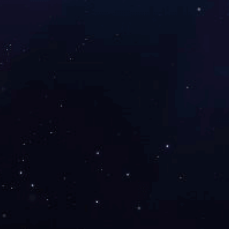
上一条
：市农投集团广大党员干部认真收看党的二十
下一条
：中垦供应链开展“七一”专题党课：提高认识水
SITE NAVIGATION
网站导航
概况
新闻
业务
文化
集团简介
集团要闻
文化理
集团荣誉
世界杯竞猜网站
发展历史
媒体聚焦
旗下公司及品牌
联系我们