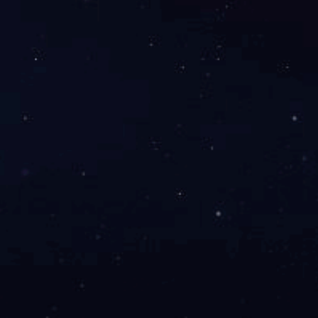
联系方式
CONTACT
渝中区中山三路121号
023-67765308
023-67718020
友情链接
集团旗下公司及品牌