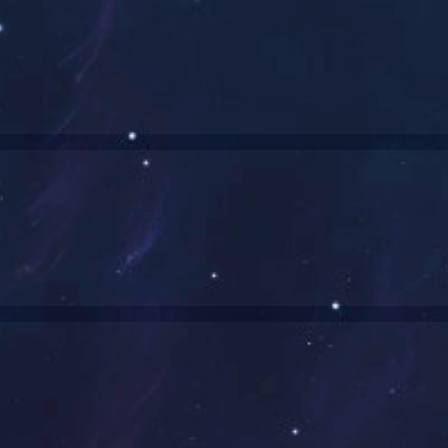
党课
日，三峡渔业公司纪委书记付孝莉同志在公司会议室为全
党课，分析了腐败危害、当前反腐败态势，讲明了廉洁纪
次党课使得公司党员、中干清醒认识到腐败危害和廉洁从业