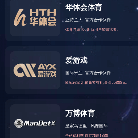
党建
三峡渔业公司讲授廉洁专题
为深入开展廉洁主题教育月活动，9月29
要求，严于修身律己保廉洁本色》的廉洁专题
布的4起违反中央八项规定精神典型案例。此
腐态势，增强了拒腐防变本领。