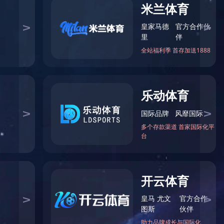
党建动态
党建知识
世界杯竞猜网站
>
党建
>
党建动态
司党员、中干讲授了题为《深刻认识反腐败斗争新
律要求和廉洁修身要求，并通报了市纪委监委发
的重要性，进一步认清了作风建设永远在路上反