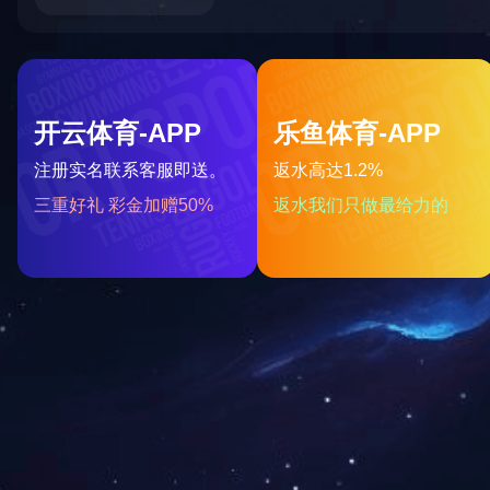
障
战
略
路
径
战
略
宗
旨