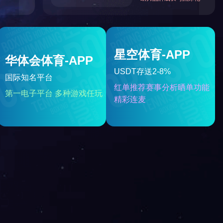
维
战
略
定
位