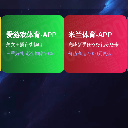
战
略
目
标